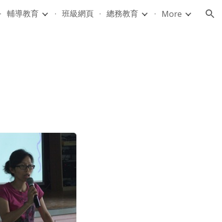
輔導教育
班級網頁
總務教育
More
ion