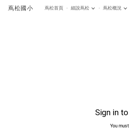
蔦松國小
蔦松首頁
細說蔦松
蔦松概況
Sk